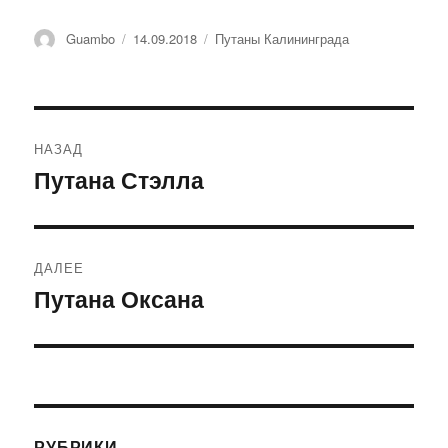
Автор
Guambo
Опубликовано
14.09.2018
Рубрики
Путаны Калининграда
Навигация
НАЗАД
по
Путана Стэлла
Предыдущая
запись:
записям
ДАЛЕЕ
Путана Оксана
Следующая
запись:
РУБРИКИ