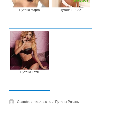
Путана Марго
Путана BECKY
Путана Катя
Автор
Guambo
Опубликовано
14.09.2018
Рубрики
Путаны Рязань