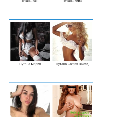
Путана Катя
Путана Кира
Путана Мария
Путана София Выезд