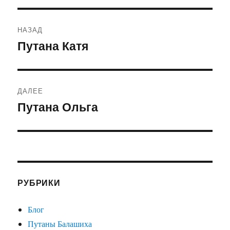
Навигация
НАЗАД
по
Путана Катя
Предыдущая
запись:
записям
ДАЛЕЕ
Путана Ольга
Следующая
запись:
РУБРИКИ
Блог
Путаны Балашиха