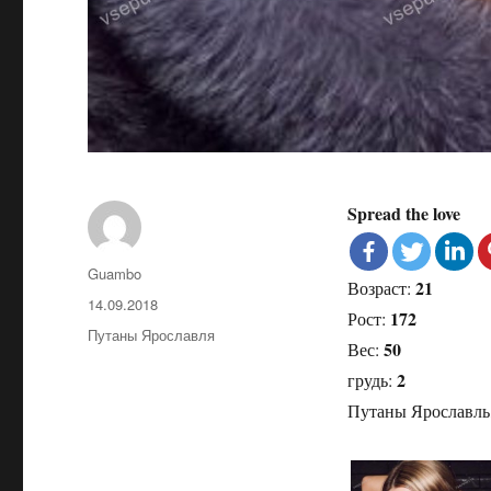
Spread the love
Автор
Guambo
21
Возраст:
Опубликовано
14.09.2018
172
Рост:
Рубрики
Путаны Ярославля
50
Вес:
2
грудь:
Путаны Ярославль,