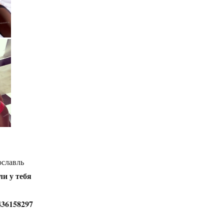
славль
ли у тебя
436158297