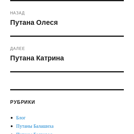
Навигация
НАЗАД
по
Путана Олеся
Предыдущая
запись:
записям
ДАЛЕЕ
Путана Катрина
Следующая
запись:
РУБРИКИ
Блог
Путаны Балашиха