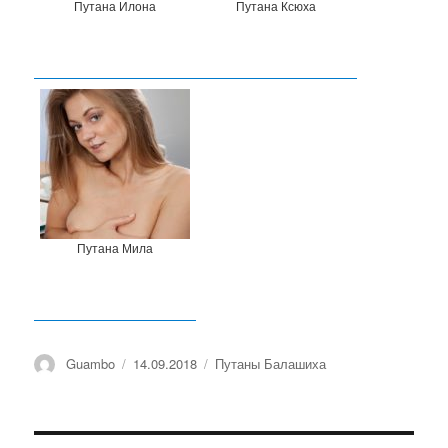
Путана Илона
Путана Ксюха
Путана Мила
Автор
Guambo
Опубликовано
14.09.2018
Рубрики
Путаны Балашиха