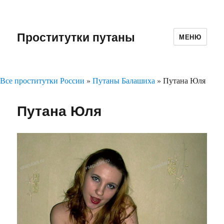
Проститутки путаны
МЕНЮ
Все проститутки России
»
Путаны Балашиха
»
Путана Юля
Путана Юля