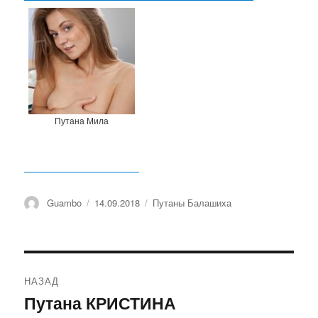
Путана Мила
Автор
Guambo
Опубликовано
14.09.2018
Рубрики
Путаны Балашиха
Навигация
НАЗАД
по
Путана КРИСТИНА
Предыдущая