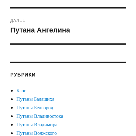
запись:
записям
ДАЛЕЕ
Путана Ангелина
Следующая
запись:
РУБРИКИ
Блог
Путаны Балашиха
Путаны Белгород
Путаны Владивостока
Путаны Владимира
Путаны Волжского